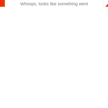
Whoops, looks like something went
wrong."
Help me resolve this
Joomla
-
Help